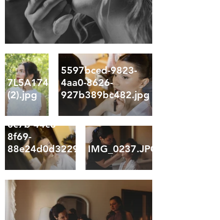
5597bced-9823-
7L5A1745
4aa0-8626-
(2).jpg
927b389bc482.jpg
c2b7b170-
0c7b-44c8-
8f69-
88e24d0d3229.jpg
IMG_0237.JPG