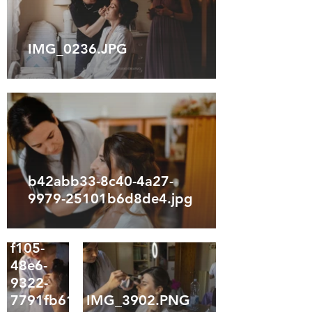
IMG_0236.JPG
b42abb33-8c40-4a27-
9979-25101b6d8de4.jpg
7fb32f27-
f105-
48e6-
9322-
7791fb61bedf.jpg
IMG_3902.PNG