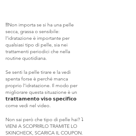
‼️Non importa se si ha una pelle 
secca, grassa o sensibile: 
l’idratazione è importante per 
qualsiasi tipo di pelle, sia nei 
trattamenti periodici che nella 
routine quotidiana. 
Se senti la pelle tirare e la vedi 
spenta forse è perché manca 
proprio l’idratazione. Il modo per 
migliorare questa situazione è un 
𝘁𝗿𝗮𝘁𝘁𝗮𝗺𝗲𝗻𝘁𝗼 𝘃𝗶𝘀𝗼 𝘀𝗽𝗲𝗰𝗶𝗳𝗶𝗰𝗼 
come vedi nel video. 
Non sai però che tipo di pelle hai? ⤵️
VIENI A SCOPRIRLO TRAMITE LO 
SKINCHECK, SCARICA IL COUPON.