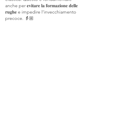
anche per 𝐞𝐯𝐢𝐭𝐚𝐫𝐞 𝐥𝐚 𝐟𝐨𝐫𝐦𝐚𝐳𝐢𝐨𝐧𝐞 𝐝𝐞𝐥𝐥𝐞 
𝐫𝐮𝐠𝐡𝐞 e impedire l’invecchiamento 
precoce. 👵🏼