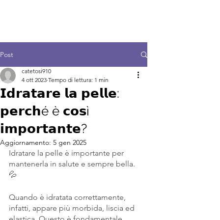
Post
catetosi910
4 ott 2023
Tempo di lettura: 1 min
𝗜𝗱𝗿𝗮𝘁𝗮𝗿𝗲 𝗹𝗮 𝗽𝗲𝗹𝗹𝗲:
𝗽𝗲𝗿𝗰𝗵é è 𝗰𝗼𝘀ì
𝗶𝗺𝗽𝗼𝗿𝘁𝗮𝗻𝘁𝗲?
Aggiornamento:
5 gen 2025
Idratare la pelle è importante per 
mantenerla in salute e sempre bella. 
💦
Quando è idratata correttamente, 
infatti, appare più morbida, liscia ed 
elastica. Questo è fondamentale 