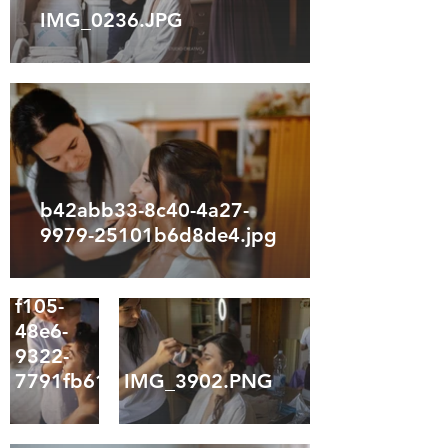
IMG_0236.JPG
b42abb33-8c40-4a27-
9979-25101b6d8de4.jpg
7fb32f27-
f105-
48e6-
9322-
7791fb61bedf.jpg
IMG_3902.PNG