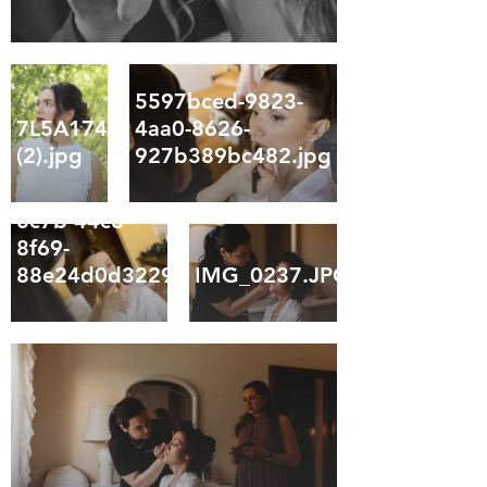
5597bced-9823-
7L5A1745
4aa0-8626-
(2).jpg
927b389bc482.jpg
c2b7b170-
0c7b-44c8-
8f69-
88e24d0d3229.jpg
IMG_0237.JPG