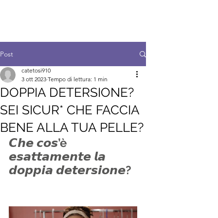
Post
catetosi910
3 ott 2023
Tempo di lettura: 1 min
DOPPIA DETERSIONE?
SEI SICUR* CHE FACCIA
BENE ALLA TUA PELLE?
𝘾𝙝𝙚 𝙘𝙤𝙨’è 
𝙚𝙨𝙖𝙩𝙩𝙖𝙢𝙚𝙣𝙩𝙚 𝙡𝙖 
𝙙𝙤𝙥𝙥𝙞𝙖 𝙙𝙚𝙩𝙚𝙧𝙨𝙞𝙤𝙣𝙚?