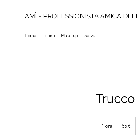
AMÌ - PROFESSIONISTA AMICA DEL
Home
Listino
Make-up
Servizi
Trucco 
55
euro
1 ora
1
55 €
o